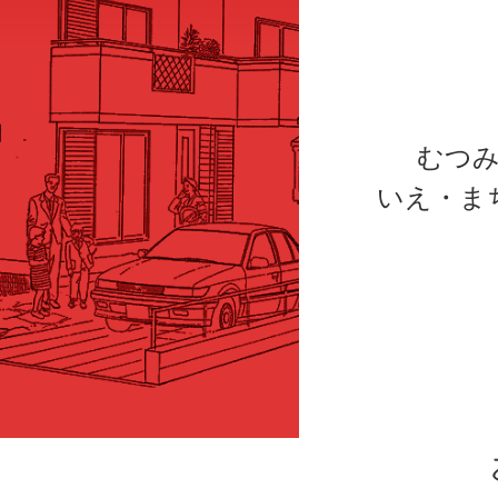
むつ
いえ・ま